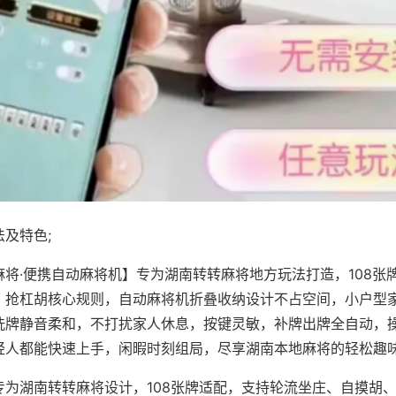
及特色;
麻将·便携自动麻将机】专为湖南转转麻将地方玩法打造，108张
、抢杠胡核心规则，自动麻将机折叠收纳设计不占空间，小户型
洗牌静音柔和，不打扰家人休息，按键灵敏，补牌出牌全自动，
轻人都能快速上手，闲暇时刻组局，尽享湖南本地麻将的轻松趣
专为湖南转转麻将设计，108张牌适配，支持轮流坐庄、自摸胡