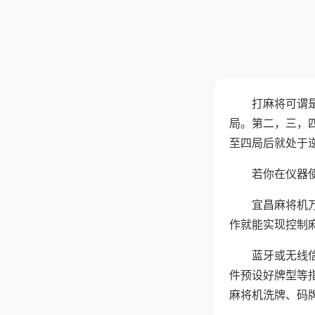
打麻将可谓
局。第二，三，
至四局后就处于
若你在仪器使
宜昌麻将机
作就能实现控制
蓝牙或无线
件预设好牌型等
麻将机洗牌、码