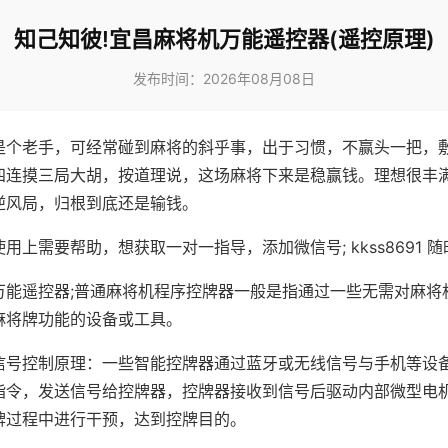
知己知彼!宜昌麻将机万能遥控器(遥控原理)
发布时间：2026年08月08日
是个老手，可经常碰到麻将的斜乎事，出于习惯，不赢头一把，
四连摸三局大胡，按道理说，这场麻将下来是稳赢钱。理想很丰
逆风局，归根到底还是输钱。
用上需要帮助，想获取一对一指导，添加微信号; kkss8691 随
万能遥控器;普通麻将机程序控牌器一般是指通过一些无需对麻将
麻将牌功能的设备或工具。
信号控制原理：一些智能控牌器通过蓝牙或无线信号与手机等设
指令，发送信号给控牌器，控牌器接收到信号后驱动内部微型电
牌过程中进行干预，达到控牌目的。