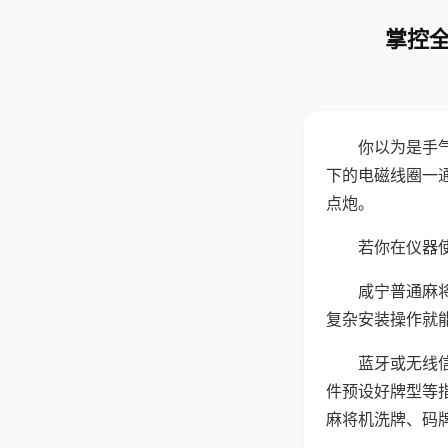
掌控全
你以为是手
下的电磁线圈一
点炮。
若你在仪器使
咸宁普通麻
复杂安装操作就
蓝牙或无线
件预设好牌型等
麻将机洗牌、码