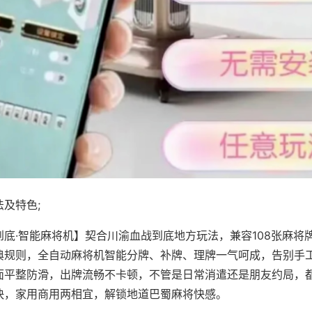
及特色;
到底·智能麻将机】契合川渝血战到底地方玩法，兼容108张麻将
典规则，全自动麻将机智能分牌、补牌、理牌一气呵成，告别手
面平整防滑，出牌流畅不卡顿，不管是日常消遣还是朋友约局，
快，家用商用两相宜，解锁地道巴蜀麻将快感。