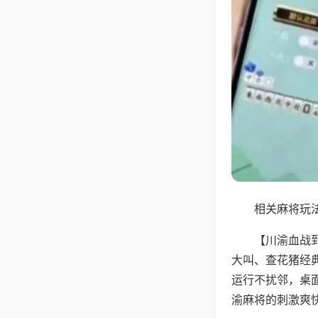
相关麻将玩法
【川渝血战
大叫、查花猪经
运行不扰邻，桌
渝麻将的刺激爽