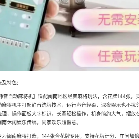
及特色;
·静音自动麻将机】适配闽南地区经典麻将玩法，含花牌144张，
动麻将机主打超静音洗牌技术，运行声音轻柔，深夜娱乐也不扰
整理，操作面板大字标识，长辈轻松操作，机身简约大气，摆放
闽南休闲娱乐传统，阖家欢乐超惬意。
专为闽南麻将打造，144张含花牌专用，支持花牌计分、庄闲加