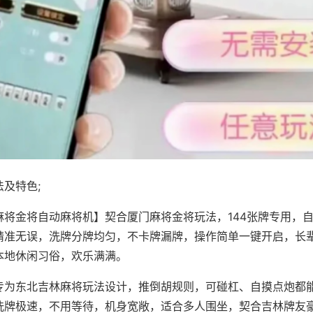
及特色;
麻将金将自动麻将机】契合厦门麻将金将玩法，144张牌专用，
精准无误，洗牌分牌均匀，不卡牌漏牌，操作简单一键开启，长
本地休闲习俗，欢乐满满。
专为东北吉林麻将玩法设计，推倒胡规则，可碰杠、自摸点炮都
洗牌极速，不用等待，机身宽敞，适合多人围坐，契合吉林牌友