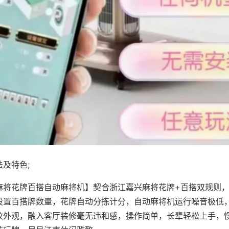
及特色;
麻将花牌百搭自动麻将机】契合浙江嘉兴麻将花牌+百搭双规则，
设置百搭牌数量，花牌自动分拣计分，自动麻将机运行噪音极低
纹外观，融入客厅装修毫无违和感，操作简单，长辈轻松上手，