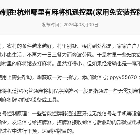
制胜!杭州哪里有麻将机遥控器(家用免安装控
发布时间：2026年08月09日
村，农村的条件越来越好，村里别墅、楼房到处都是，家家户户
过小康生活，不再为一日三餐为而奔波劳碌。于是村里一些妇女
到村里的麻将馆去打麻将。虽然打得小，但如果经常输也是一笔
用上需要帮助，想获取一对一指导，添加微信号; ppyy55670 
麻将机遥控器;普通麻将机程序控牌器一般是指通过一些无需对麻
制麻将牌功能的设备或工具。
信号控制原理：一些智能控牌器通过蓝牙或无线信号与手机等设
指令，发送信号给控牌器，控牌器接收到信号后驱动内部微型电
牌过程中进行干预，达到控牌目的。