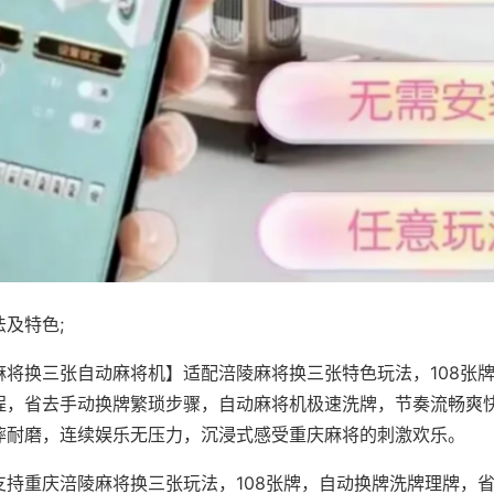
及特色;
麻将换三张自动麻将机】适配涪陵麻将换三张特色玩法，108张
程，省去手动换牌繁琐步骤，自动麻将机极速洗牌，节奏流畅爽
摔耐磨，连续娱乐无压力，沉浸式感受重庆麻将的刺激欢乐。
支持重庆涪陵麻将换三张玩法，108张牌，自动换牌洗牌理牌，