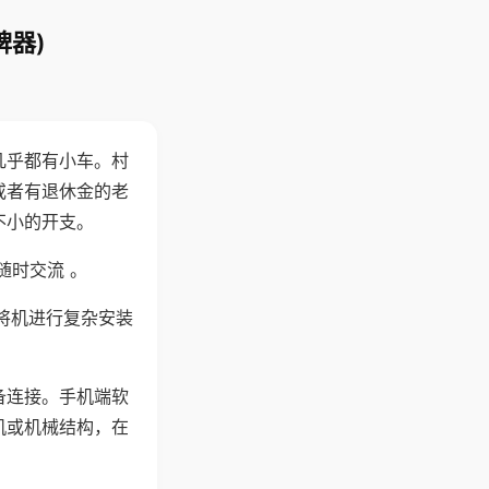
牌器)
几乎都有小车。村
或者有退休金的老
不小的开支。
随时交流 。
将机进行复杂安装
备连接。手机端软
机或机械结构，在