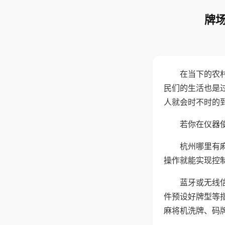
牌场
在当下的农
民们的生活也是
人就会时不时的
若你在仪器使
杭州哪里有
操作就能实现控
蓝牙或无线
件预设好牌型等
麻将机洗牌、码