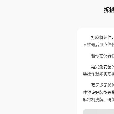
拆搭
打麻将记住
人性最后那点信
若你在仪器使
嘉兴免安装
装操作就能实现
蓝牙或无线
件预设好牌型等
麻将机洗牌、码