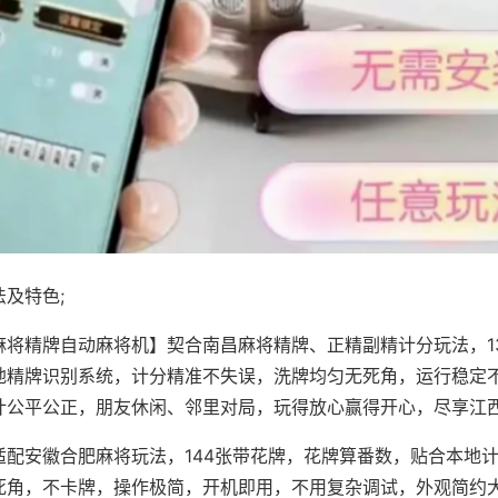
及特色;
麻将精牌自动麻将机】契合南昌麻将精牌、正精副精计分玩法，1
地精牌识别系统，计分精准不失误，洗牌均匀无死角，运行稳定
计公平公正，朋友休闲、邻里对局，玩得放心赢得开心，尽享江
适配安徽合肥麻将玩法，144张带花牌，花牌算番数，贴合本地
死角，不卡牌，操作极简，开机即用，不用复杂调试，外观简约