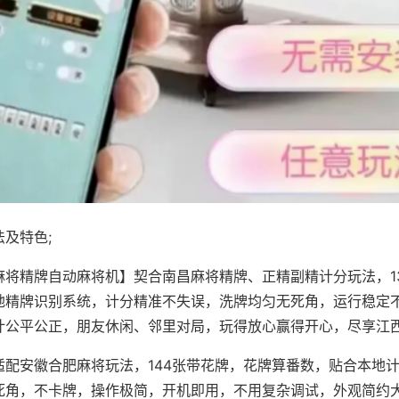
及特色;
麻将精牌自动麻将机】契合南昌麻将精牌、正精副精计分玩法，1
地精牌识别系统，计分精准不失误，洗牌均匀无死角，运行稳定
计公平公正，朋友休闲、邻里对局，玩得放心赢得开心，尽享江
适配安徽合肥麻将玩法，144张带花牌，花牌算番数，贴合本地
死角，不卡牌，操作极简，开机即用，不用复杂调试，外观简约