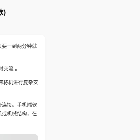
)
只要一到两分钟就
。
时交流 。
麻将机进行复杂安
备连接。手机端软
机或机械结构，在