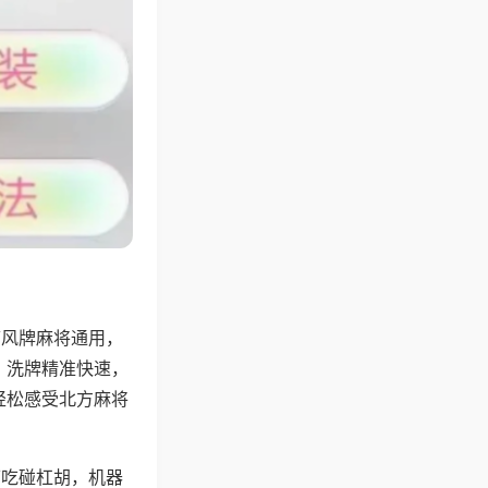
带风牌麻将通用，
，洗牌精准快速，
轻松感受北方麻将
可吃碰杠胡，机器