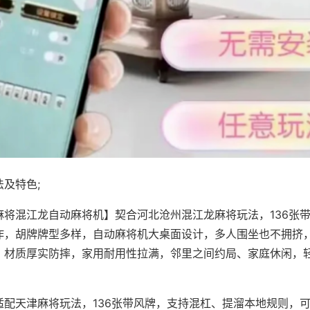
及特色;
麻将混江龙自动麻将机】契合河北沧州混江龙麻将玩法，136张
作，胡牌牌型多样，自动麻将机大桌面设计，多人围坐也不拥挤
，材质厚实防摔，家用耐用性拉满，邻里之间约局、家庭休闲，
适配天津麻将玩法，136张带风牌，支持混杠、提溜本地规则，