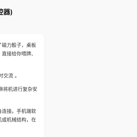
控器)
了磁力骰子，桌板
，直接给你喂牌、
时交流 。
麻将机进行复杂安
备连接。手机端软
机或机械结构，在