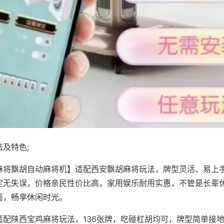
及特色;
麻将飘胡自动麻将机】适配西安飘胡麻将玩法，牌型灵活、易上
定无失误，价格亲民性价比高，家用娱乐耐用实惠，不管是长辈
局，畅享休闲时光。
适配陕西宝鸡麻将玩法，136张牌，吃碰杠胡均可，牌型简单接