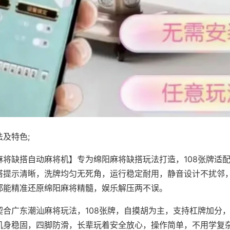
及特色;
麻将缺搭自动麻将机】专为绵阳麻将缺搭玩法打造，108张牌适
搭提示清晰，洗牌均匀无死角，运行稳定耐用，静音设计不扰邻
都能精准还原绵阳麻将精髓，娱乐解压两不误。
契合广东潮汕麻将玩法，108张牌，自摸胡为主，支持杠牌加分
机身稳固，四脚防滑，长辈玩着安全放心，操作简单，不用学复