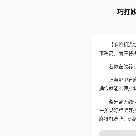
巧打妙
【麻将机遥
来越高。而麻将
若你在仪器使
上海哪里有
操作就能实现控
蓝牙或无线
件预设好牌型等
麻将机洗牌、码