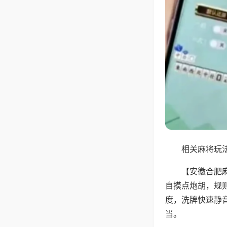
相关麻将玩法
【安徽合肥
自摸点炮胡，规
度，洗牌快速静
当。