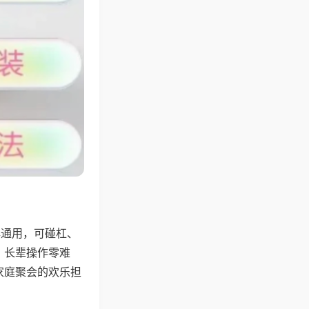
牌通用，可碰杠、
，长辈操作零难
家庭聚会的欢乐担