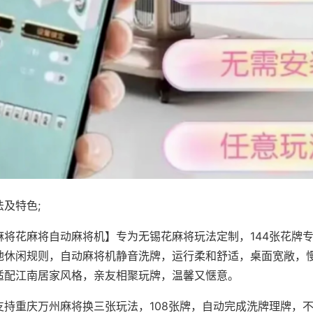
及特色;
麻将花麻将自动麻将机】专为无锡花麻将玩法定制，144张花牌
地休闲规则，自动麻将机静音洗牌，运行柔和舒适，桌面宽敞，
适配江南居家风格，亲友相聚玩牌，温馨又惬意。
支持重庆万州麻将换三张玩法，108张牌，自动完成洗牌理牌，