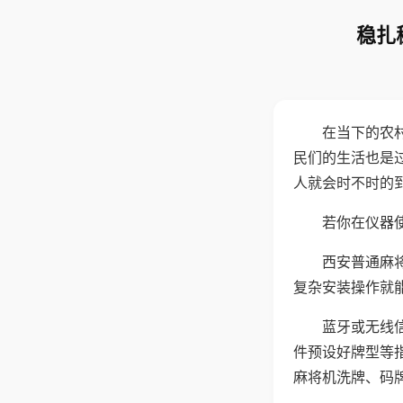
稳扎
在当下的农
民们的生活也是
人就会时不时的
若你在仪器使
西安普通麻
复杂安装操作就
蓝牙或无线
件预设好牌型等
麻将机洗牌、码