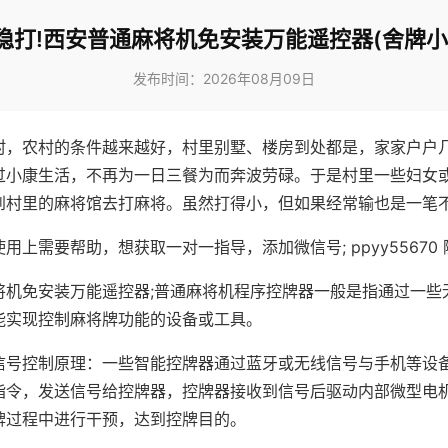
稳打!西安普通麻将机免安装万能遥控器(舍牌小
发布时间：2026年08月09日
村，农村的条件越来越好，村里别墅、楼房到处都是，家家户户
过小康生活，不再为一日三餐为而奔波劳碌。于是村里一些妇女
到村里的麻将馆去打麻将。虽然打得小，但如果经常输也是一笔
用上需要帮助，想获取一对一指导，添加微信号; ppyy55670 
将机免安装万能遥控器;普通麻将机程序控牌器一般是指通过一些
能实现控制麻将牌功能的设备或工具。
信号控制原理：一些智能控牌器通过蓝牙或无线信号与手机等设
指令，发送信号给控牌器，控牌器接收到信号后驱动内部微型电
牌过程中进行干预，达到控牌目的。