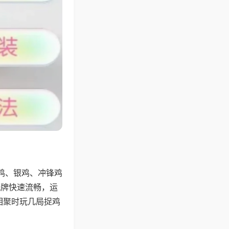
鸡、银鸡、冲锋鸡
洗牌快速流畅，运
相聚时玩几局捉鸡