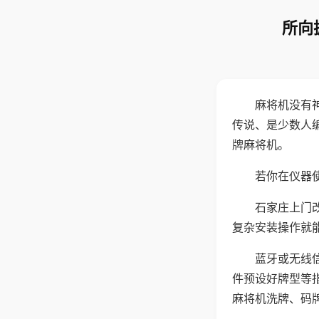
所向
麻将机没有
传说、是少数人
牌麻将机。
若你在仪器使
石家庄上门
复杂安装操作就
蓝牙或无线
件预设好牌型等
麻将机洗牌、码